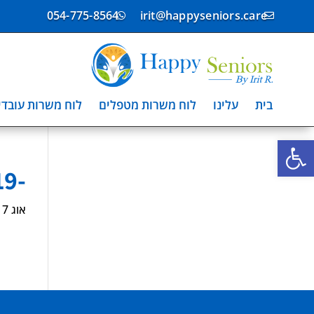
054-775-8564
irit@happyseniors.care


בית
עלינו
לוח משרות מטפלים
לוח משרות עובדי
פתח סרגל נגישות
-1023719
אוג 17, 2024