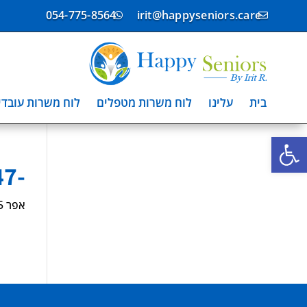
054-775-8564
irit@happyseniors.care


וח משרות עובדים
לוח משרות מטפלים
עלינו
בית
פתח סרגל נגישות
-1377147
אפר 5, 2025