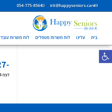
054-775-8564
irit@happyseniors.care


בית
עלינו
לוח משרות מטפלים
לוח משרות עובדי
פתח סרגל נגישות
-1465027
דצמ 14, 2024