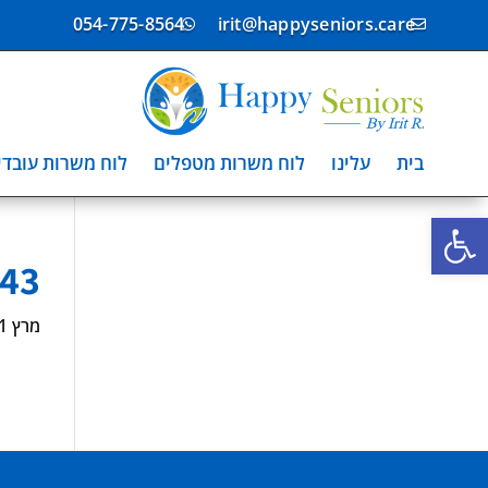
054-775-8564
irit@happyseniors.care


בית
עלינו
לוח משרות מטפלים
לוח משרות עובדי
פתח סרגל נגישות
-43
מרץ 1, 2024