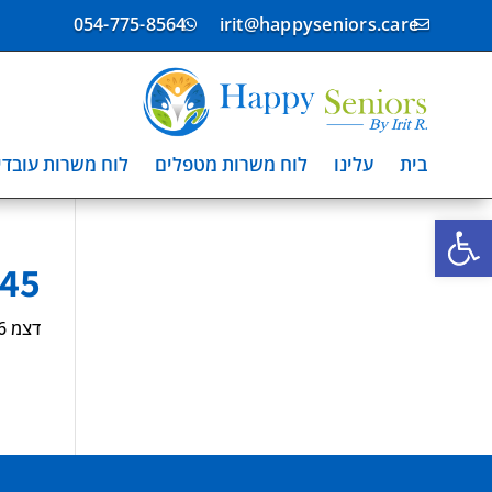
054-775-8564
irit@happyseniors.care


בית
עלינו
לוח משרות מטפלים
לוח משרות עובדי
פתח סרגל נגישות
245
דצמ 16, 2024