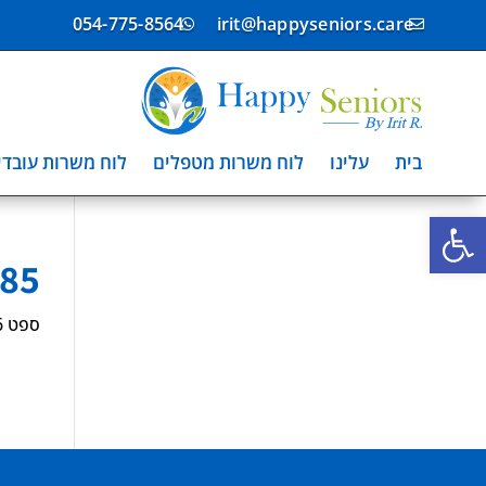
054-775-8564
irit@happyseniors.care


בית
עלינו
לוח משרות מטפלים
לוח משרות עובדי
פתח סרגל נגישות
85
ספט 16, 2025