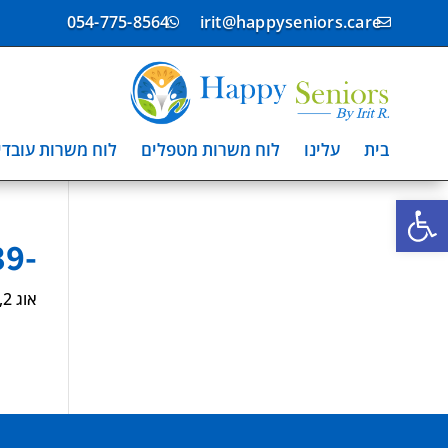
054-775-8564
irit@happyseniors.care


בית
עלינו
לוח משרות מטפלים
לוח משרות עובדי
פתח סרגל נגישות
-2749439
אוג 2, 2025