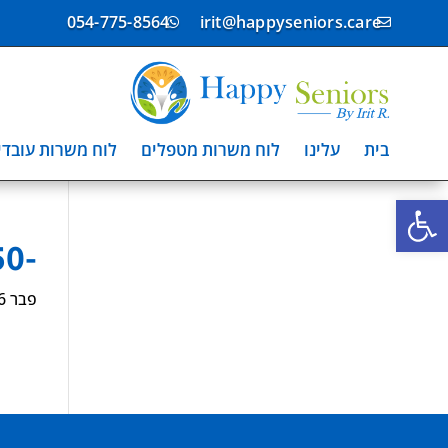
054-775-8564
irit@happyseniors.care


בית
עלינו
לוח משרות מטפלים
לוח משרות עובדי
פתח סרגל נגישות
-3687850
פבר 26, 2025