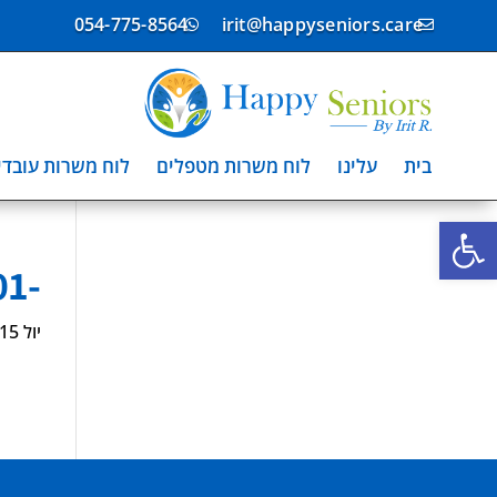
054-775-8564
irit@happyseniors.care


בית
עלינו
לוח משרות מטפלים
לוח משרות עובדי
פתח סרגל נגישות
-4106801
יול 15, 2025