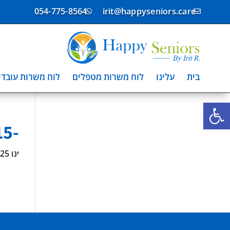
054-775-8564
irit@happyseniors.care


בית
עלינו
לוח משרות מטפלים
לוח משרות עובדי
פתח סרגל נגישות
-4566815
ינו 25, 2025