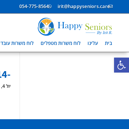
054-775-8564
irit@happyseniors.care


בית
עלינו
לוח משרות מטפלים
לוח משרות עובדי
פתח סרגל נגישות
-463814
יול 4, 2024