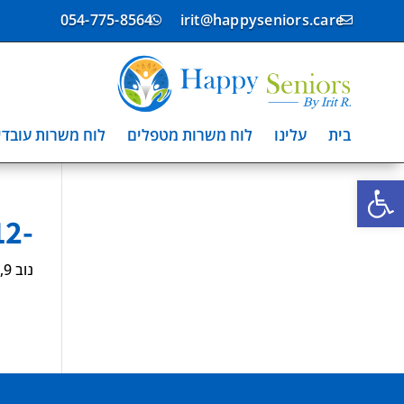
054-775-8564
irit@happyseniors.care


בית
עלינו
לוח משרות מטפלים
לוח משרות עובדי
פתח סרגל נגישות
-6208012
נוב 9, 2025