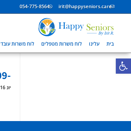
054-775-8564
irit@happyseniors.care


בית
עלינו
לוח משרות מטפלים
לוח משרות עובדי
פתח סרגל נגישות
-6897409
יונ 16, 2024