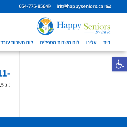
054-775-8564
irit@happyseniors.care


בית
עלינו
לוח משרות מטפלים
לוח משרות עובדי
פתח סרגל נגישות
-7711611
נוב 5, 2024