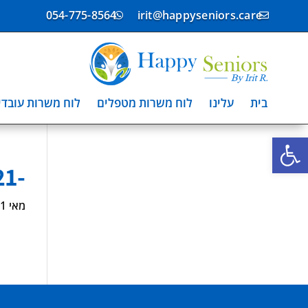
054-775-8564
irit@happyseniors.care


בית
עלינו
לוח משרות מטפלים
לוח משרות עובדי
פתח סרגל נגישות
-8799721
מאי 31, 2024