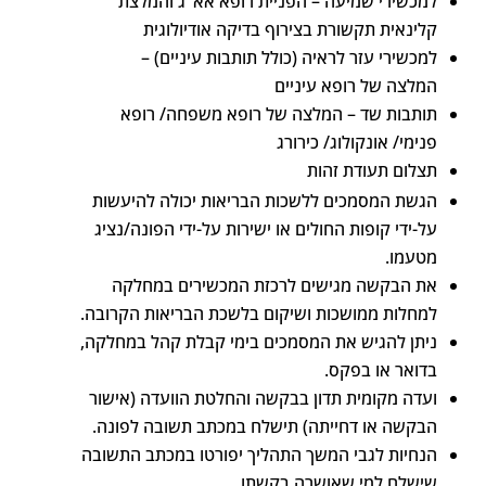
למכשירי שמיעה – הפניית רופא אא"ג והמלצת
קלינאית תקשורת בצירוף בדיקה אודיולוגית
למכשירי עזר לראיה (כולל תותבות עיניים) –
המלצה של רופא עיניים
תותבות שד – המלצה של רופא משפחה/ רופא
פנימי/ אונקולוג/ כירורג
תצלום תעודת זהות
הגשת המסמכים ללשכות הבריאות יכולה להיעשות
על-ידי קופות החולים או ישירות על-ידי הפונה/נציג
מטעמו.
את הבקשה מגישים לרכזת המכשירים במחלקה
למחלות ממושכות ושיקום בלשכת הבריאות הקרובה.
ניתן להגיש את המסמכים בימי קבלת קהל במחלקה,
בדואר או בפקס.
ועדה מקומית תדון בבקשה והחלטת הוועדה (אישור
הבקשה או דחייתה) תישלח במכתב תשובה לפונה.
הנחיות לגבי המשך התהליך יפורטו במכתב התשובה
שישלח למי שאושרה בקשתו.