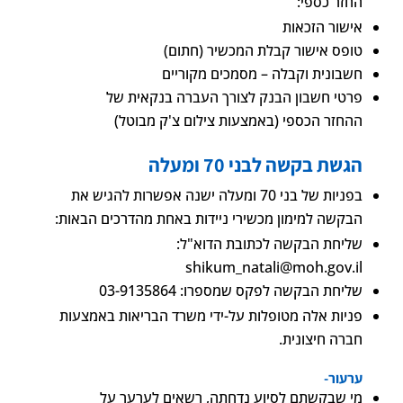
החזר כספי:
אישור הזכאות
טופס אישור קבלת המכשיר (חתום)
חשבונית וקבלה – מסמכים מקוריים
פרטי חשבון הבנק לצורך העברה בנקאית של
ההחזר הכספי (באמצעות צילום צ'ק מבוטל)
הגשת בקשה לבני 70 ומעלה
בפניות של בני 70 ומעלה ישנה אפשרות להגיש את
הבקשה למימון מכשירי ניידות באחת מהדרכים הבאות:
שליחת הבקשה לכתובת הדוא"ל:
shikum_natali@moh.gov.il
שליחת הבקשה לפקס שמספרו: 03-9135864
פניות אלה מטופלות על-ידי משרד הבריאות באמצעות
חברה חיצונית.
ערעור-
מי שבקשתם לסיוע נדחתה, רשאים לערער על