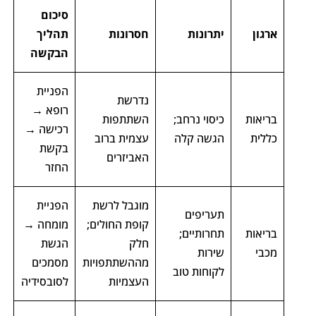
סיכום
ארגון
יתרונות
חסרונות
תהליך
הבקשה
הפניית
נדרשת
רופא →
בריאות
כיסוי נרחב;
השתתפות
רכישה →
כללית
הגשה קלה
עצמית ברוב
בקשת
האביזרים
החזר
מוגבל לרשת
הפניית
תעריפים
קופת החולים;
מומחה →
בריאות
תחרותיים;
חלק
הגשת
מכבי
שירות
מההשתתפויות
מסמכים
לקוחות טוב
העצמיות
לסובסידיה