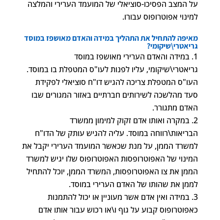
על המצב הפסיכו-סוציאלי של המועמד הערירי והמלצה
למינוי אפוטרופוס עבורו.
מאיפה להתחיל את התהליך במידה והאדם מאושפז במוסד
גריאטרי\שיקומי?
במידה והאדם הערירי מאושפז במוסד
גריאטרי\שיקומי, עליו לפנות לעו"ס המטפלת בו במוסד.
העו"ס המטפלת צריכה להגיש דו"ח סוציאלי לפקידת
סעד מהלשכה לשירותים חברתיים באזור המגורים שבו
האדם מתגורר.
במקרה ואותו אדם זקוק למימון ממשרד
הבריאות\רווחה במוסד. עליה להגיש עותק של הדו"ח
למשרד הממן, על מנת שכאשר המועמד הערירי יקבל את
המינוי של האפוטרופסות האפוטרופוס שלו יגיש למשרד
הממן את צו האפוטרופסות, המשרד הממן, יוכל להתחיל
לממן את שהותו של האדם הערירי במוסד.
במידה ואין אדם אשר מעוניין או יכול להתמנות
כאפוטרופוס קבוע על גוף ו\או רכוש עבור אותו אדם