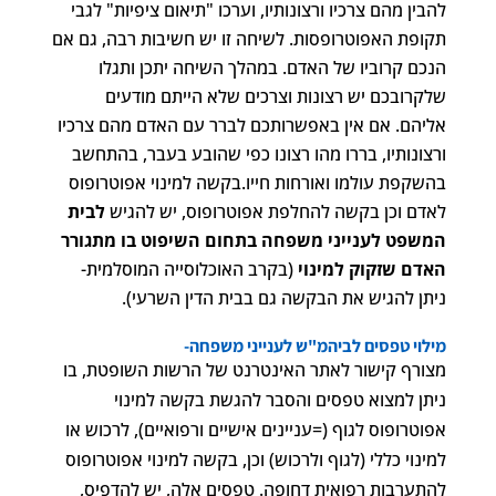
להבין מהם צרכיו ורצונותיו, וערכו "תיאום ציפיות" לגבי
תקופת האפוטרופסות. לשיחה זו יש חשיבות רבה, גם אם
הנכם קרוביו של האדם. במהלך השיחה יתכן ותגלו
שלקרובכם יש רצונות וצרכים שלא הייתם מודעים
אליהם. אם אין באפשרותכם לברר עם האדם מהם צרכיו
ורצונותיו, בררו מהו רצונו כפי שהובע בעבר, בהתחשב
בהשקפת עולמו ואורחות חייו.בקשה למינוי אפוטרופוס
לאדם וכן בקשה להחלפת אפוטרופוס, יש להגיש
לבית
המשפט לענייני משפחה בתחום השיפוט בו מתגורר
האדם שזקוק למינוי
(בקרב האוכלוסייה המוסלמית-
ניתן להגיש את הבקשה גם בבית הדין השרעי).
מילוי טפסים לביהמ"ש לענייני משפחה-
מצורף קישור לאתר האינטרנט של הרשות השופטת, בו
ניתן למצוא טפסים והסבר להגשת בקשה למינוי
אפוטרופוס לגוף (=עניינים אישיים ורפואיים), לרכוש או
למינוי כללי (לגוף ולרכוש) וכן, בקשה למינוי אפוטרופוס
להתערבות רפואית דחופה. טפסים אלה, יש להדפיס,