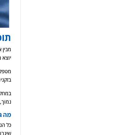
תופ
מבין 
יוצא מ
מטפלי
בזקני
במחקר
נמוך,
מה ג
כל הנ
שיגרו