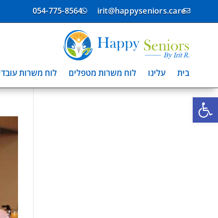
054-775-8564
irit@happyseniors.care


בית
עלינו
לוח משרות מטפלים
לוח משרות עובדי
פתח סרגל נגישות