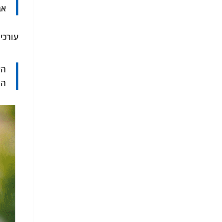
אב
עורכי 
הא
הה