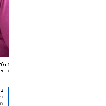
זה לא
בבתי 
ב
ע
רש
הא