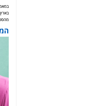
במאמר
בארץ 
מהספר
המח