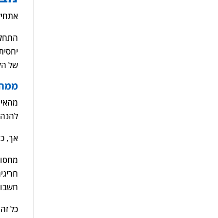
אתחיל
יחסית
של הקש
ממה 
מהאיר
להנהל
אך, כ
מחסור
חריגי
חשבונ
כל זה