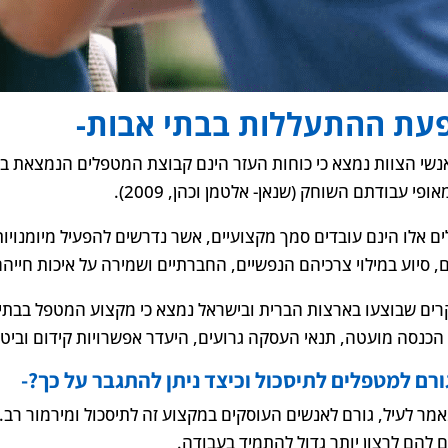
עת ההתעללות בבתי אבות-
אנשי הצוות נמצא כי כוחות העזר הינם קבוצת המטפלים הנמצאת בסיכ
אופי עבודתם השוחק (שנאן- אלטמן וכהן, 2009).
ם אלו הינם עובדים סמך מקצועיים, אשר נדרשים להפעיל מיומנויות 
ם, סיוע במילוי צרכיהם הנפשיים, החברתיים ושמירה על איכות חייהם
ים שבוצעו בארצות הברית ובישראל נמצא כי מקצוע המטפל בבתי 
 הכנסה מועטה, תנאי העסקה גרועים, היעדר אפשרויות קידום וביטח
ורם למטפלים לתיסכול וכיצד ניתן להתגבר על כך?-
אמר לעיל, גורם לאנשים העוסקים במקצוע זה לתיסכול ומירמור רב. 
ם להם לרצון יותר גדול להתמיד בעבודה.