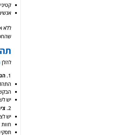
קטיני
אנשים
ללא א
שהחסו
תהל
להלן
ה
הג
התהלי
הבקשה
יש לש
ציר
יש לצר
חוות ד
תסקיר 