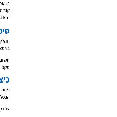
אפו
קבלת 
הוא מ
סיכ
תהליך
באמצע
חשוב 
מקצוע
כיצ
ניווט
הנטל 
צרו ק