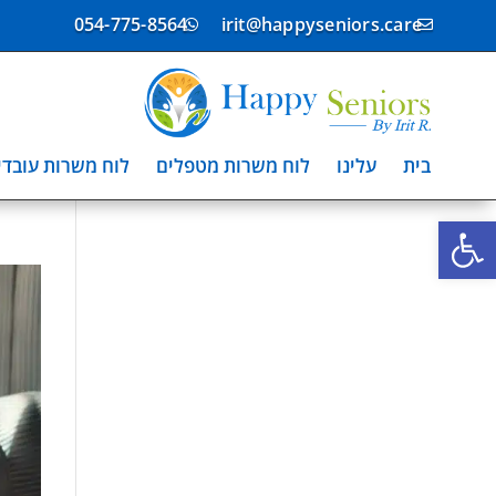
054-775-8564
irit@happyseniors.care


בית
עלינו
לוח משרות מטפלים
לוח משרות עובדי
פתח סרגל נגישות