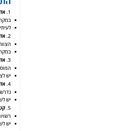
התמ
אדם
במקרי
לעיתים
אדם
הצוות 
במקרי
אדם
המוסד
יש לצ
אדם
נדרשת
יש לש
קטי
רשויו
יש לש