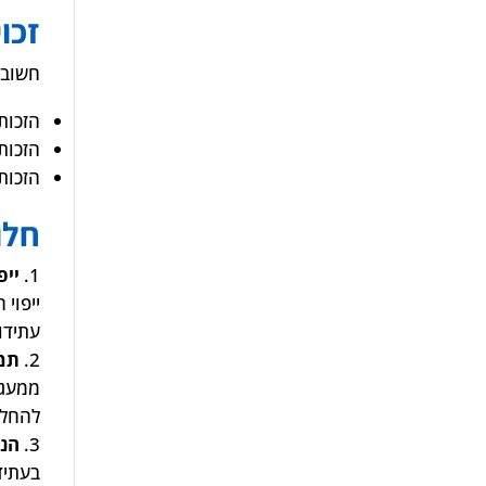
זכו
חשוב ל
הזכות 
הזכות 
הזכות
חלו
ייפ
ייפוי
עתידו.
תמ
ממעגל
להחלי
הנח
בעתיד.