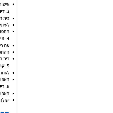
אישור
דיו
בית ה
לעיתי
החסוי
מינ
אם בי
ההחלט
בית ה
קבל
לאחר 
האפוט
ריש
האפוט
יש להג