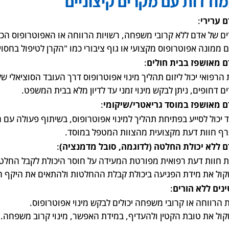
ודדות עם מקרים קיצוניים
 ערירי
:
ם של אדם ללא קרובי משפחה, רשויות הרווחה או האפוטרופוס הכלל
 ממונה אפוטרופוס מקצועי או גוף ציבורי כמו "הקרן לטיפול בחסויי
 מאושפז בבית חולים
:
הרפואי יכול ליזום תהליך מינוי אפוטרופוס דרך העובד הסוציאלי של
ם דחופים, ניתן לבקש מינוי זמני עד לדיון מלא בבית המשפט.
 מאושפז במוסד גריאטרי/שיקומי
:
 יכול לסייע בפתיחת תהליך למינוי אפוטרופוס, בשיתוף פעולה עם
רף חוות דעת מקצועית מהצוות המטפל במוסד.
 ללא יכולת החלטה (לדוגמה, סובל מדמנציה)
:
 חוות דעת רפואית מפורטת המעידה על חוסר היכולת לקבל החלט
קול את מידת הפגיעה ביכולת קבלת ההחלטות ולהתאים את היקף 
נים ללא הורים
:
ת הרווחה או קרובי משפחה יכולים לבקש מינוי אפוטרופוס.
קול את טובת הקטין ולהעדיף, במידת האפשר, מינוי קרוב משפחה.