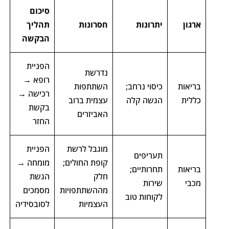
סיכום
ארגון
יתרונות
חסרונות
תהליך
הבקשה
הפניית
נדרשת
רופא →
בריאות
כיסוי נרחב;
השתתפות
רכישה →
כללית
הגשה קלה
עצמית ברוב
בקשת
האביזרים
החזר
מוגבל לרשת
הפניית
תעריפים
קופת החולים;
מומחה →
בריאות
תחרותיים;
חלק
הגשת
מכבי
שירות
מההשתתפויות
מסמכים
לקוחות טוב
העצמיות
לסובסידיה