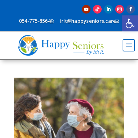
פתח סרגל נגישות
054-775-8564
irit@happyseniors.care

