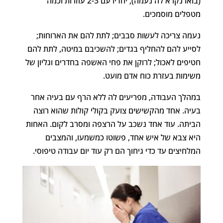
(בואו נקרא לה נעמה); יחדיו עם 2-3 עוזרות וכמה
מטפלים מוסמכים.
נעמה צריכה לעשות סבבים; לתת להם את הארוחות;
לסייע להם להחליף בגדים; להשכיבם במיטה, לתת להם
חטיפים לאכול; לרוקן את פחי האשפה בחדרים וגליון של
משימות בעזרת כוח אדם מועט.
במהלך העבודה, מפריעים לה ללא הרף עם בעיה אחר
בעיה. אחד מהקשישים צועק בקולי קולות שהוא רוצה
הביתה. עוד אחד נשכב על הרצפה ומסרב לקום. האחות
היא צבא של איש אחד, פשוטו כמשמעו, והמצבים
המלחיצים עד כדי גיחוך הם רק עוד יום עבודה טיפוסי.