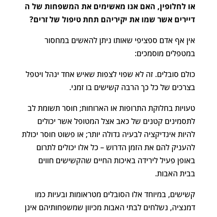
או
לחלופין
,
האם
אנו
מאשימים
את
המשפחות
של
ה
דיירים
אשר
שמו
את
יקיריהם
תחת
טיפול
של
זרים
?
אין אף אדם ספציפי שאותו ניתן להאשים במחסור
במטפלים מוסמכים:
כולם סובלים. זה לא שפוי לצפות שאיש אחד ינהל ויטפל
בצרכים של כל כך הרבה קשישים בו זמני.
טעויות בחלוקת התרופות או הארוחות; חוסר תשומת לב
לתסמינים קטנים של כאב אצל המטופל אשר יכולים
להיות אינדיקציה לבעיה גדולה יותר; או פשוט חוסר יכולת
להעניק להם את הזמן הדרוש – כל אלו יכולים לתרום
באופן פעיל לירידה באיכות החיים שהקשישים חווים
בבית האבות.
קשישים, במיוחד אלו הסובלים מטראומות ובעיות כמו
דמנציה, נשלחים לבתי האבות מכיוון שמשפחותיהם אינן