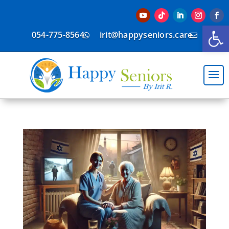
פתח סרגל נגישות
054-775-8564
irit@happyseniors.care

