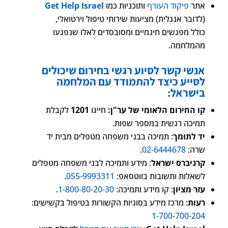
אתר
פיקוד העורף
ותוכניות כמו
Get Help Israel
(לדובר אנגלית) מציעות שירותי טיפול וירטואלי,
כולל מפגשים חינמיים ומסובסדים לאלו שנפגעו
מהמלחמה.
אנשי קשר לסיוע רגשי בחירום שיכולים
לסייע כיצד להתמודד עם המלחמה
בישראל:
קו החירום הלאומי של ער"ן:
חייגו
1201
לקבלת
תמיכה רגשית במספר שפות.
יד לתומך
: תמיכה בבני משפחה מטפלים מבית יד
שרה:
02-6444678
.
קרגיברס ישראל
: מידע ותמיכה לבני משפחה מטפלים
לשאלות ותשובות בווטסאפ:
055-9993311
.
עזר מציון
: קו מידע ותמיכה:
1-800-80-20-30
.
רעות
: מרכז מידע בסוגיות הקשורות בטיפול בקשישים:
1-700-700-204