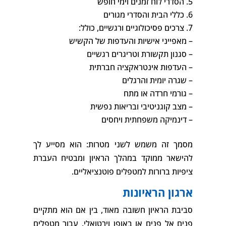
הסדרי לוח זמנים וימי חופש
כללי הבית והסדרי מגורים
צרכים פסיכולוגיים ורגשיים, כולל:
– מאפייני אישיות והעדפות של הקשיש
– סגנון תקשורת וטריגרים רגשיים
– העדפות אינטראקציה חברתית
– שגרה יומית והרגלים
– גורמי חרדה או מתח
– מצב קוגניטיבי ובריאות נפשית
– דינמיקה משפחתית ויחסים
מסמך זה משמש לשני מטרות: הוא מסייע לך
להישאר ממוקד במהלך הראיון ומבטיח העברת
ציפיות ברורות למטפלים פוטנציאליים.
ארגון הראיונות
סביבת הראיון חשובה מאוד, בין אם הוא מתקיים
פנים אל פנים או באופן וירטואלי. עבור מטפלים