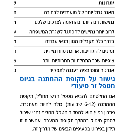
יתרונות
שיקולים
מאגר גדול יותר של מועמדים לבחירה
תהליך ארוך יותר (-12
גמישות רבה יותר בהתאמה לצרכים שלכם
זקוקים ל
לרוב יותר גמישים להסתגל לשגרת המשפחה
עשויים ל
בדרך כלל מקבלים מגוון תנאי עבודה
מחסומי ש
זמינים להתחייבות ארוכת טווח מיידית
רמות הה
ציפיות שכר התחלתיות תחרותיות יותר
צריכים ז
אנרגיה ומוטיבציה רעננה לתפקיד
נדרשת ת
גישור על תקופת ההמתנה בגיוס
מטפל זר סיעודי
אם החלטתם להביא מטפל חדש מחו"ל, תקופת
ההמתנה (6-12 שבועות) יכולה להיות מאתגרת.
פתרון נפוץ הוא להסדיר מטפל מחליף זמני שיכול
לספק טיפול במהלך תקופת המעבר. אפשרות זו
תידון בפירוט בסעיפים הבאים של מדריך זה.