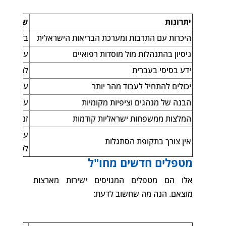
יתרונות
שיקולים
היכרות עם התרבות ומערכת הבריאות הישראלית
בדרך כלל
ניסיון בהתנהלות מול מוסדות רפואיים
עשויים ל
ידע בסיסי בעברית
לרוב בררנ
יכולים להתחיל לעבוד מהר יותר
עשויים ל
הבנה של מנהגים וציפיות מקומיות
עשויים ל
המלצות ממשפחות ישראליות קודמות
זמינות מו
עשויים ל
אין צורך בתקופת הסתגלות
לטפל בו
מטפלים חדשים מחו"ל
אלו הם מטפלים המגויסים ישירות מארצות
מוצאם. הנה מה שחשוב לדעת: