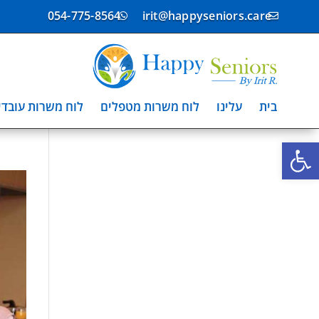
054-775-8564
irit@happyseniors.care


בית
עלינו
לוח משרות מטפלים
לוח משרות עובדי
פתח סרגל נגישות