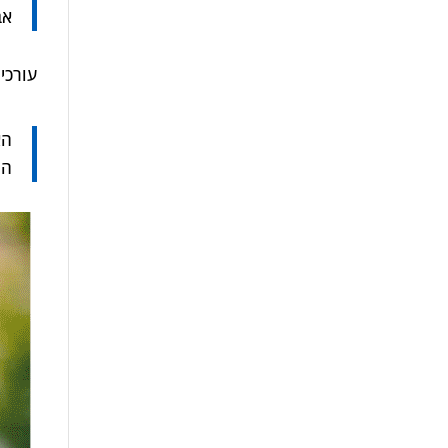
אב
עורכי 
הא
הה