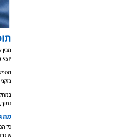
תופ
מבין 
יוצא מ
מטפלי
בזקני
במחקר
נמוך,
מה ג
כל הנ
שיגרו