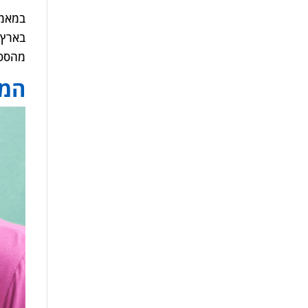
במאמר
בארץ 
מהספר
המח