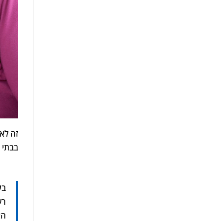
זה לא
בבתי 
ב
ע
רש
הא