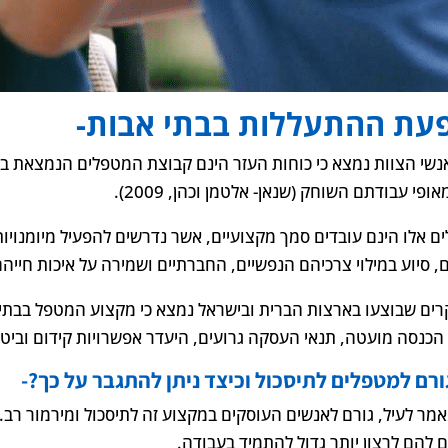
עת ההתעללות בבתי אבות-
אנשי הצוות נמצא כי כוחות העזר הינם קבוצת המטפלים הנמצאת בסיכ
אופי עבודתם השוחק (שנאן- אלטמן וכהן, 2009).
ם אלו הינם עובדים סמך מקצועיים, אשר נדרשים להפעיל מיומנויות 
ם, סיוע במילוי צרכיהם הנפשיים, החברתיים ושמירה על איכות חייהם
ים שבוצעו בארצות הברית ובישראל נמצא כי מקצוע המטפל בבתי 
 הכנסה מועטה, תנאי העסקה גרועים, היעדר אפשרויות קידום וביטח
ורם למטפלים לתיסכול וכיצד ניתן להתגבר על כך?-
אמר לעיל, גורם לאנשים העוסקים במקצוע זה לתיסכול ומירמור רב. 
ם להם לרצון יותר גדול להתמיד בעבודה.