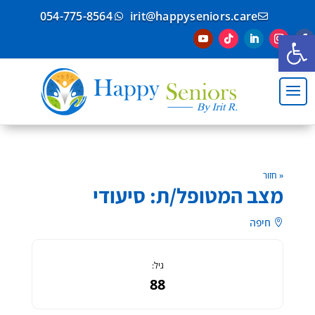
054-775-8564
irit@happyseniors.care


פתח סרגל נגישות
« חזור
מצב המטופל/ת: סיעודי
חיפה

גיל:
88