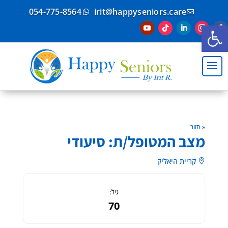
054-775-8564
irit@happyseniors.care


פתח סרגל נגישות
« חזור
מצב המטופל/ת: סיעודי
קריית היאליק

גיל:
70