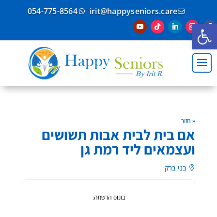
054-775-8564
irit@happyseniors.care


פתח סרגל נגישות
« חזור
אם בית לבית אבות תשושים
ועצמאים ליד רמת גן
בני ברק

בונוס הרשמה: