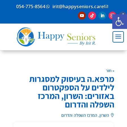
054-775-8564
irit@happyseniors.care


פתח סרגל נגישות
« חזור
מרפא.ה בעיסוק למסגרות
לילדים על הספקטרום
באזורים: השרון, המרכז
השפלה והדרום
השרון, המרכז השפלה והדרום
