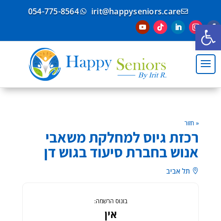
054-775-8564
irit@happyseniors.care


פתח סרגל נגישות
« חזור
רכזת גיוס למחלקת משאבי
אנוש בחברת סיעוד בגוש דן
תל אביב

בונוס הרשמה:
אין