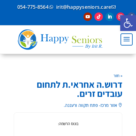
054-775-8564
irit@happyseniors.care


פתח סרגל נגישות
« חזור
דרוש.ה אחראי.ת לתחום
עובדים זרים.
אזור מרכז- פתח תקווה ורעננה.

בונוס הרשמה: