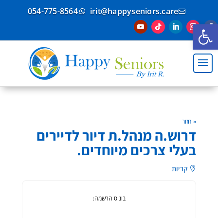
054-775-8564
irit@happyseniors.care


פתח סרגל נגישות
« חזור
דרוש.ה מנהל.ת דיור לדיירים
בעלי צרכים מיוחדים.
קריות

בונוס הרשמה: